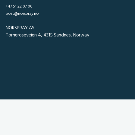
+47 51 22 07 00
post@norspray.no
NORSPRAY AS
Torneroseveien 4, 4315 Sandnes, Norway