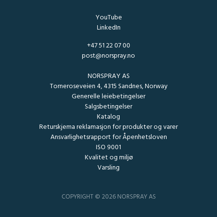
YouTube
LinkedIn
+47 51 22 07 00
post@norspray.no
NORSPRAY AS
Torneroseveien 4, 4315 Sandnes, Norway
Generelle leiebetingelser
Salgsbetingelser
Katalog
Returskjema reklamasjon for produkter og varer
Ansvarlighetsrapport for Åpenhetsloven
ISO 9001
Kvalitet og miljø
Varsling
COPYRIGHT © 2026 NORSPRAY AS