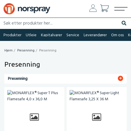
Søk etter produkter her...
Søk
Produkter
Utleie
Kapitalvarer
Service
Leverandører
Om oss
K
Hjem
Presenning
Presenning
Presenning
Presenning