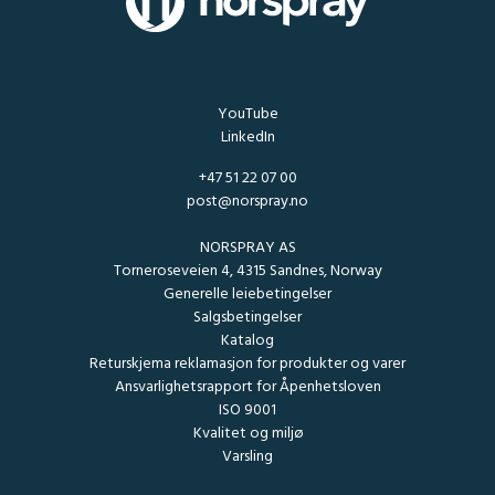
YouTube
LinkedIn
+47 51 22 07 00
post@norspray.no
NORSPRAY AS
Torneroseveien 4, 4315 Sandnes, Norway
Generelle leiebetingelser
Salgsbetingelser
Katalog
Returskjema reklamasjon for produkter og varer
Ansvarlighetsrapport for Åpenhetsloven
ISO 9001
Kvalitet og miljø
Varsling