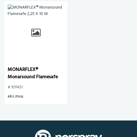
MONARFLEX®
Monarsound Flamesafe
2,25 X 10 M
# 1011451
eks. mva.