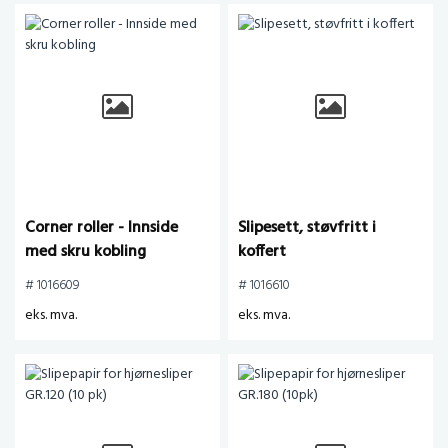
Corner roller - Innside
Slipesett, støvfritt i
med skru kobling
koffert
# 1016609
# 1016610
eks. mva.
eks. mva.