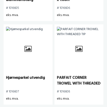
aluminiumstang
x 1.00m
# 1016605
# 1016606
eks. mva.
eks. mva.
Hjørnesparkel utvendig
PARFAIT CORNER
TROWEL WITH THREADED
TIP
# 1016607
# 1016608
eks. mva.
eks. mva.