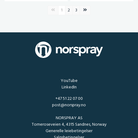
Forrige side
Neste side
1
2
3
YouTube
LinkedIn
+47 51 22 07 00
post@norspray.no
NORSPRAY AS
Torneroseveien 4, 4315 Sandnes, Norway
Generelle leiebetingelser
Salgsbetingelser