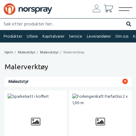
Søk etter produkter her...
Søk
Produkter
Utleie
Kapitalvarer
Service
Leverandører
Om oss
K
Hjem
Maleutstyr
Malerutstyr
Malerverktøy
Malerverktøy
Maleutstyr