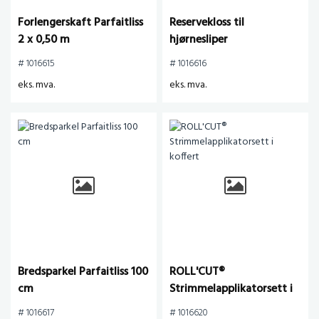
Forlengerskaft Parfaitliss
Reservekloss til
2 x 0,50 m
hjørnesliper
# 1016615
# 1016616
eks. mva.
eks. mva.
Bredsparkel Parfaitliss 100
ROLL'CUT®
cm
Strimmelapplikatorsett i
koffert
# 1016617
# 1016620