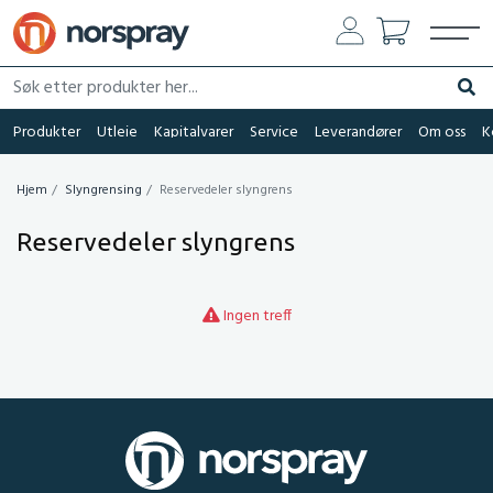
Søk etter produkter her...
Søk
Produkter
Utleie
Kapitalvarer
Service
Leverandører
Om oss
K
Hjem
Slyngrensing
Reservedeler slyngrens
Reservedeler slyngrens
Ingen treff