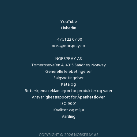
YouTube
LinkedIn
+47 51 22 07 00
post@norspray.no
NORSPRAY AS
Torneroseveien 4, 4315 Sandnes, Norway
Generelle leiebetingelser
Salgsbetingelser
Katalog
Returskjema reklamasjon for produkter og varer
Ansvarlighetsrapport for Åpenhetsloven
ISO 9001
Kvalitet og miljø
Varsling
COPYRIGHT © 2026 NORSPRAY AS