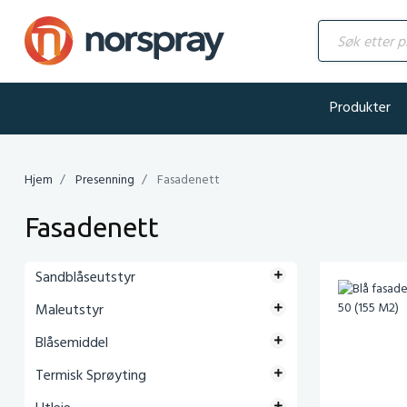
Søk etter produ
Produkter
Hjem
Presenning
Fasadenett
Fasadenett
Sandblåseutstyr
Maleutstyr
Blåsemiddel
Termisk Sprøyting