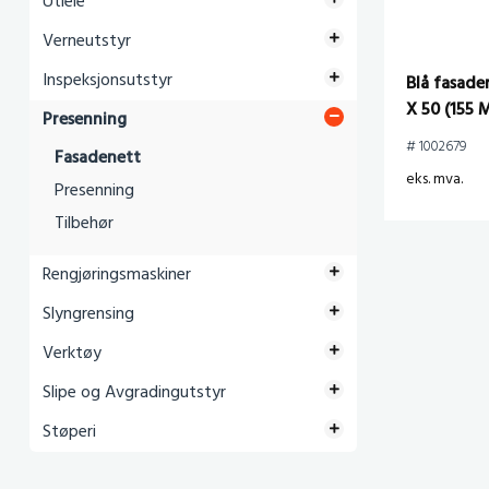
Utleie
Verneutstyr
Inspeksjonsutstyr
Blå fasade
X 50 (155 
Presenning
# 1002679
Fasadenett
eks. mva.
Presenning
Tilbehør
Rengjøringsmaskiner
Slyngrensing
Verktøy
Slipe og Avgradingutstyr
Støperi