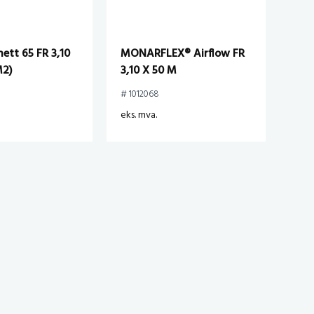
nett 65 FR 3,10
MONARFLEX® Airflow FR
M2)
3,10 X 50 M
# 1012068
eks. mva.