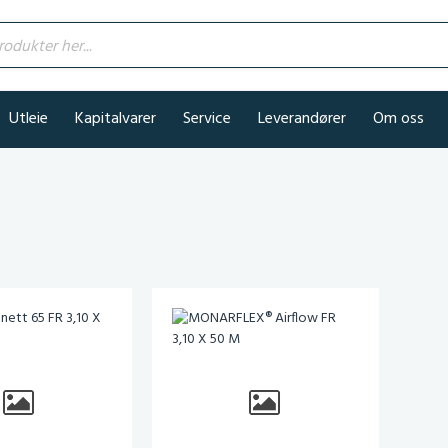
kter her...
Utleie
Kapitalvarer
Service
Leverandører
Om oss