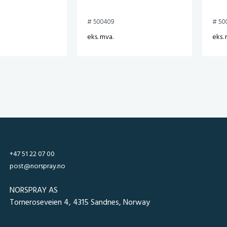
# 500409
# 50
eks. mva.
eks. 
+47 51 22 07 00
post@norspray.no
NORSPRAY AS
Torneroseveien 4, 4315 Sandnes, Norway