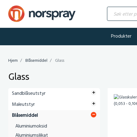
Søk etter produ
Produkter
Hjem
Blåsemiddel
Glass
Glass
Sandblåseutstyr
Maleutstyr
Blåsemiddel
Aluminiumoksid
Aluminiumsilikat