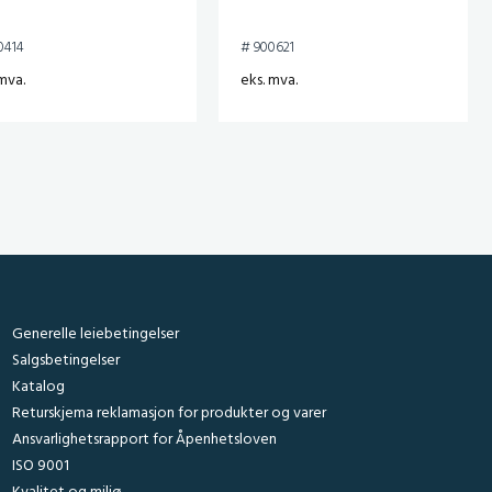
0414
# 900621
mva.
eks. mva.
Generelle leiebetingelser
Salgsbetingelser
Katalog
Returskjema reklamasjon for produkter og varer
Ansvarlighetsrapport for Åpenhetsloven
ISO 9001