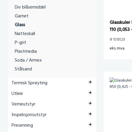
Div blåsemiddel
Garnet
Glasskuler
Glass
110 (0,053
Nøtteskall
kg)
# 1019529
P-grit
eks. mva.
Plastmedia
Soda / Armex
Stålsand
Termisk Sprøyting
Utleie
Verneutstyr
Inspeksjonsutstyr
Presenning