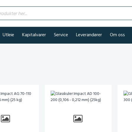
kter her...
Utleie
Kapitalvarer
Service
Leverandører
Om oss