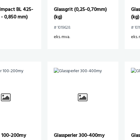
 Impact BL 425-
Glassgrit (0,25-0,70mm)
Gla
 - 0,850 mm)
(kg)
(kg)
# 1019628
# 101
eks. mva.
eks. 
r 100-200my
Glassperler 300-400my
Gla