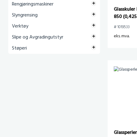
Rengjøringsmaskiner
Glasskuler
Slyngrensing
850 (0,425
(25kg)
Verktøy
# 1019533
eks. mva.
Slipe og Avgradingutstyr
Støperi
Glassperle