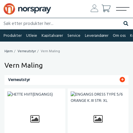
Søk etter produkter her...
Søk
Produkter
Utleie
Kapitalvarer
Service
Leverandører
Om oss
K
Hjem
Verneutstyr
Vern Maling
Vern Maling
Verneutstyr