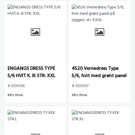
ENGANGS DRESS TYPE
4520 Vernedress Type
5/6 HVIT K. III STR: XXL
5/6, hvit med grønt panel
på ryggen, str. XXXL.
# 1000096
# 1000097
eks. mva.
eks. mva.