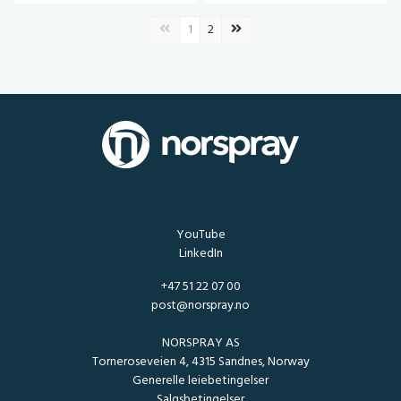
Forrige side
Neste side
1
2
YouTube
LinkedIn
+47 51 22 07 00
post@norspray.no
NORSPRAY AS
Torneroseveien 4, 4315 Sandnes, Norway
Generelle leiebetingelser
Salgsbetingelser