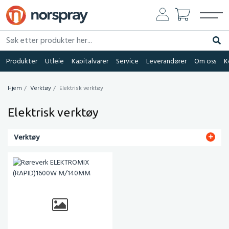
Søk etter produkter her...
Søk
Produkter
Utleie
Kapitalvarer
Service
Leverandører
Om oss
K
Hjem
Verktøy
Elektrisk verktøy
Elektrisk verktøy
Verktøy