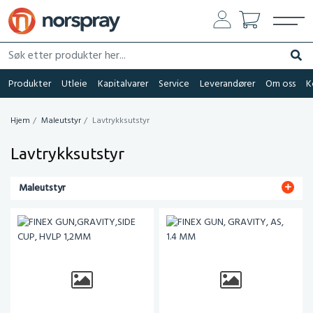
Søk etter produkter her...
Søk
Produkter
Utleie
Kapitalvarer
Service
Leverandører
Om oss
K
Hjem
Maleutstyr
Lavtrykksutstyr
Lavtrykksutstyr
Maleutstyr