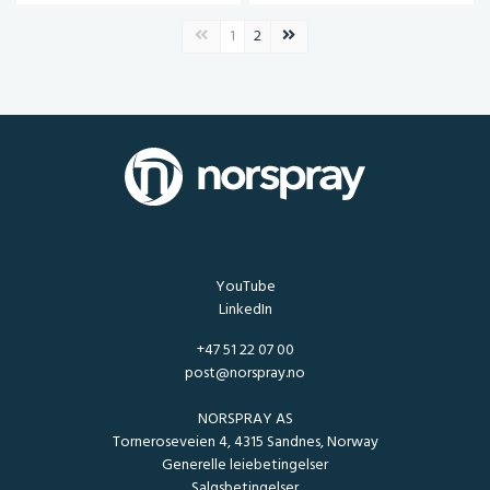
Forrige side
Neste side
1
2
YouTube
LinkedIn
+47 51 22 07 00
post@norspray.no
NORSPRAY AS
Torneroseveien 4, 4315 Sandnes, Norway
Generelle leiebetingelser
Salgsbetingelser