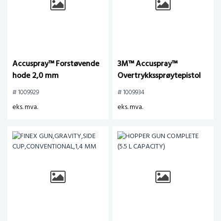
Accuspray™ Forstøvende
3M™ Accuspray™
hode 2,0 mm
Overtrykkssprøytepistol
HGP, Dyse 2 x 2.0mm & 2
# 1009929
# 1009934
x 1.8mm, 1 stk /krt,
eks. mva.
eks. mva.