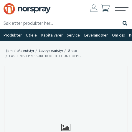
Søk etter produkter her...
Søk
Produkter
Utleie
Kapitalvarer
Service
Leverandører
Om oss
K
Hjem
Maleutstyr
Lavtrykksutstyr
Graco
FASTFINISH PRESSURE-BOOSTED GUN HOPPER