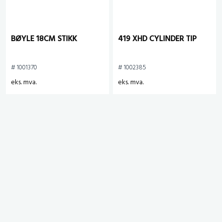
BØYLE 18CM STIKK
419 XHD CYLINDER TIP
# 1001370
# 1002385
eks. mva.
eks. mva.
Sprøytepistol XTR 7
BØYLE BAKOMRULL 10CM