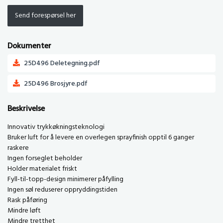
Send forespørsel her
Dokumenter
25D496 Deletegning.pdf
25D496 Brosjyre.pdf
Beskrivelse
Innovativ trykkøkningsteknologi
Bruker luft for å levere en overlegen sprayfinish opptil 6 ganger
raskere
Ingen forseglet beholder
Holder materialet friskt
Fyll-til-topp-design minimerer påfylling
Ingen søl reduserer oppryddingstiden
Rask påføring
Mindre løft
Mindre tretthet