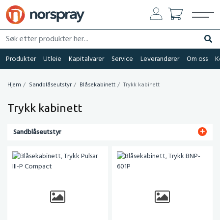
Søk etter produkter her...
Søk
Produkter
Utleie
Kapitalvarer
Service
Leverandører
Om oss
K
Hjem
Sandblåseutstyr
Blåsekabinett
Trykk kabinett
Trykk kabinett
Sandblåseutstyr