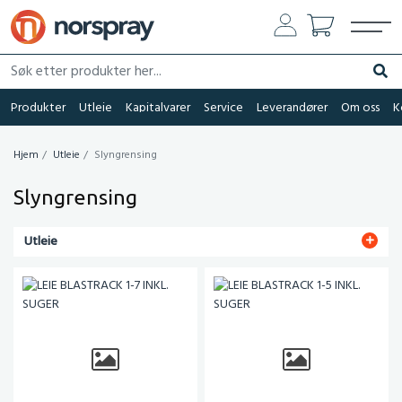
Søk etter produkter her...
Søk
Produkter
Utleie
Kapitalvarer
Service
Leverandører
Om oss
K
Hjem
Utleie
Slyngrensing
Slyngrensing
Utleie