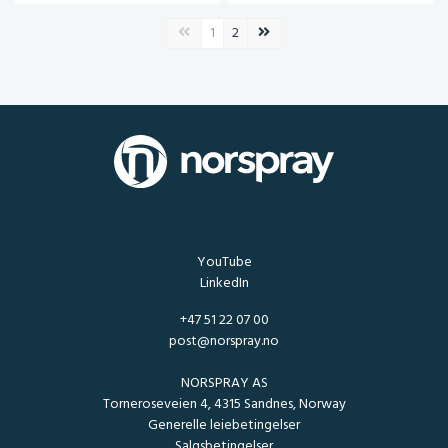
Forrige side
Neste side
1
2
YouTube
LinkedIn
+47 51 22 07 00
post@norspray.no
NORSPRAY AS
Torneroseveien 4, 4315 Sandnes, Norway
Generelle leiebetingelser
Salgsbetingelser