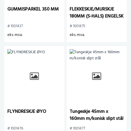
GUMMISPARKEL 350 MM
FLEKKESKJE/MURSKJE
180MM (S-HALS) ENGELSK
TYPE
# 1001437
# 1001475
eks. mva.
eks. mva.
FLYNDRESKJE ØYO
Tungeskje 45mm x
160mm m/konisk slipt stål
# 1001476
# 1001477