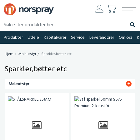
Søk etter produkter her...
Søk
Produkter
Utleie
Kapitalvarer
Service
Leverandører
Om oss
K
Hjem
Maleutstyr
Sparkler,bøtter etc
Sparkler,bøtter etc
Maleutstyr