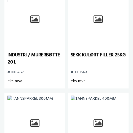
INDUSTRI / MURERBØTTE
SEKK KULØRT FILLER 25KG
20 L
# 1001482
# 1001549
eks. mva.
eks. mva.