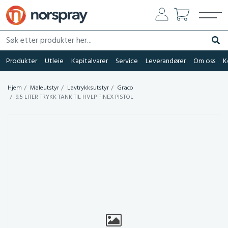
Søk etter produkter her...
Søk
Produkter
Utleie
Kapitalvarer
Service
Leverandører
Om oss
K
Hjem
Maleutstyr
Lavtrykksutstyr
Graco
9,5 LITER TRYKK TANK TIL HVLP FINEX PISTOL