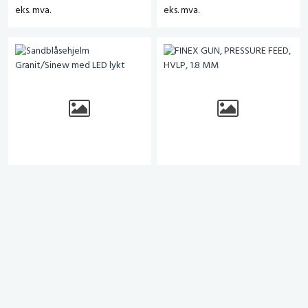
eks. mva.
eks. mva.
Sandblåsehjelm
FINEX GUN, PRESSURE
Granit/Sinew med LED
FEED, HVLP, 1.8 MM
lykt
# 1004851
# 1012048
eks. mva.
eks. mva.