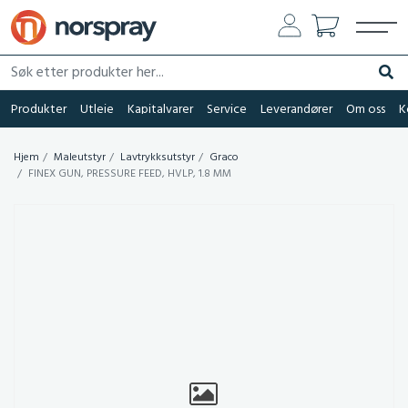
Søk etter produkter her...
Søk
Produkter
Utleie
Kapitalvarer
Service
Leverandører
Om oss
K
Hjem
Maleutstyr
Lavtrykksutstyr
Graco
FINEX GUN, PRESSURE FEED, HVLP, 1.8 MM