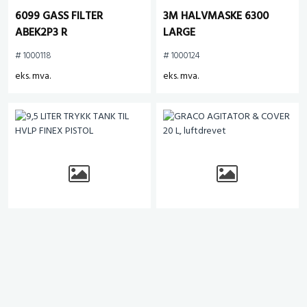
6099 GASS FILTER
3M HALVMASKE 6300
ABEK2P3 R
LARGE
# 1000118
# 1000124
eks. mva.
eks. mva.
9,5 LITER TRYKK TANK TIL
GRACO AGITATOR &
HVLP FINEX PISTOL
COVER 20 L, luftdrevet
# 1004435
# 1010210