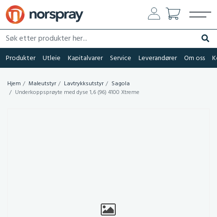
Søk etter produkter her...
Søk
Produkter
Utleie
Kapitalvarer
Service
Leverandører
Om oss
K
Hjem
Maleutstyr
Lavtrykksutstyr
Sagola
Underkoppsprøyte med dyse 1,6 (96) 4100 Xtreme