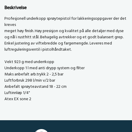
Beskrivelse
Profesjonell underkopp sprøytepistol for lakkeringsoppgaver der det
kreves
meget høy finish. Høy presisjon og kvalitet på alle detaljer med dyse
og nål i rustfritt stål. Behagelig avtrekker og et godt balansert grep.
Enkel justering av viftebredde og fargemengde. Leveres med
luftreguleringsventil i pistolhåndtaket.
Vekt 923 g med underrkopp
Underkopp 1 l med anti drypp system og filter
Maks anbefalt arb.trykk 2 - 2,5 bar
Luftforbruk 298 l/min v/2 bar
Anbefalt sprøyteavstand 18 - 22 cm
Luftinnløp 1/4"
Atex EX sone 2