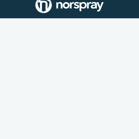
YouTube
LinkedIn
+47 51 22 07 00
post@norspray.no
NORSPRAY AS
Torneroseveien 4, 4315 Sandnes, Norway
Generelle leiebetingelser
Salgsbetingelser
Katalog
Returskjema reklamasjon for produkter og varer
Ansvarlighetsrapport for Åpenhetsloven
ISO 9001
Kvalitet og miljø
Varsling