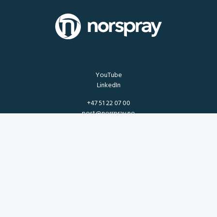
YouTube
LinkedIn
+47 51 22 07 00
post@norspray.no
NORSPRAY AS
Torneroseveien 4, 4315 Sandnes, Norway
Generelle leiebetingelser
Salgsbetingelser
Katalog
Returskjema reklamasjon for produkter og varer
Ansvarlighetsrapport for Åpenhetsloven
ISO 9001
Kvalitet og miljø