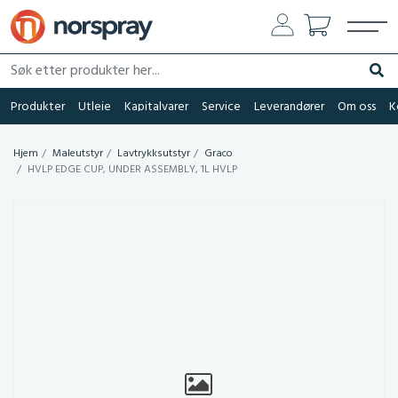
Søk etter produkter her...
Søk
Produkter
Utleie
Kapitalvarer
Service
Leverandører
Om oss
K
Hjem
Maleutstyr
Lavtrykksutstyr
Graco
HVLP EDGE CUP, UNDER ASSEMBLY, 1L HVLP