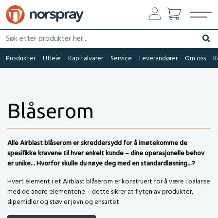
Søk etter produkter her...
Søk
Produkter
Utleie
Kapitalvarer
Service
Leverandører
Om oss
K
Blåserom
Alle Airblast blåserom er skreddersydd for å imøtekomme de
spesifikke kravene til hver enkelt kunde – dine operasjonelle behov
er unike... Hvorfor skulle du nøye deg med en standardløsning...?
Hvert element i et Airblast blåserom er konstruert for å være i balanse
med de andre elementene – dette sikrer at flyten av produkter,
slipemidler og støv er jevn og ensartet.