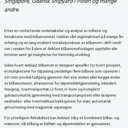
Singapore, Gdansk Shipyard i Polen og mange
andre.
Etter en omfattende undersøkelse og analyse av målene og
hensiktene med blåserommet trekker vårt ingeniørteam på mange års
erfaring og en lang etablert installasjonsbase av blåserom i drift rundt
om i verden for å sikre at Airblast blåseromsforslaget oppfyller alle
kriterier samt gir muligheter for fremtidig utvikling.
Siden hvert Airblast blåserom er designet spesifikt for hvert prosjekt,
er mulighetene for tilpasning uendelige: flere blåsere som opererer i
ett rom; produktadgang gjennom den ene enden eller begge ender
av blåserommet; alternativer for slipemiddelgjenvinning, inkludert:
feiegrop, tverrtransportør, U-form, H-form og komplett
gulvautomatisk gjenvinning med transportørsystem eller skrapere;
nedtrekks- eller tverrtrekksuttrekksystem for støv; automatisk
gritsortering med magnetisk separasjon.
For ytterligere fleksibilitet kan Airblast tilby et kombinert blåse- og
malerom: når blåsing er fullført og slipemiddelet er gjenvunnet,