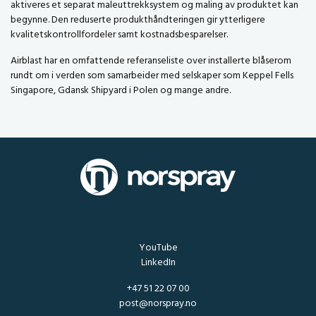
aktiveres et separat maleuttrekksystem og maling av produktet kan
begynne. Den reduserte produkthåndteringen gir ytterligere
kvalitetskontrollfordeler samt kostnadsbesparelser.
Airblast har en omfattende referanseliste over installerte blåserom
rundt om i verden som samarbeider med selskaper som Keppel Fells
Singapore, Gdansk Shipyard i Polen og mange andre.
YouTube
LinkedIn
+47 51 22 07 00
post@norspray.no