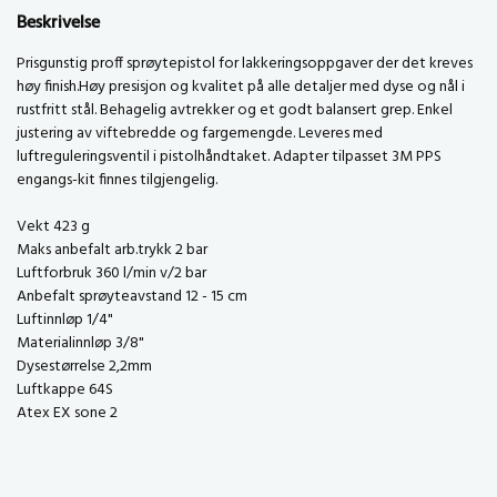
Beskrivelse
Prisgunstig proff sprøytepistol for lakkeringsoppgaver der det kreves
høy finish.Høy presisjon og kvalitet på alle detaljer med dyse og nål i
rustfritt stål. Behagelig avtrekker og et godt balansert grep. Enkel
justering av viftebredde og fargemengde. Leveres med
luftreguleringsventil i pistolhåndtaket. Adapter tilpasset 3M PPS
engangs-kit finnes tilgjengelig.
Vekt 423 g
Maks anbefalt arb.trykk 2 bar
Luftforbruk 360 l/min v/2 bar
Anbefalt sprøyteavstand 12 - 15 cm
Luftinnløp 1/4"
Materialinnløp 3/8"
Dysestørrelse 2,2mm
Luftkappe 64S
Atex EX sone 2