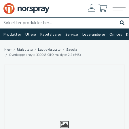
Søk etter produkter her...
Søk
Produkter
Utleie
Kapitalvarer
Service
Leverandører
Om oss
K
Hjem
Maleutstyr
Lavtrykksutstyr
Sagola
Overkoppsprøyte 3300G GTO m/ dyse 2,2 (64S)