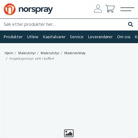
Søk etter produkter her...
Søk
Produkter
Utleie
Kapitalvarer
Service
Leverandører
Om oss
K
Hjem
Maleutstyr
Malerutstyr
Malerverktøy
Inspeksjonslys sett i koffert