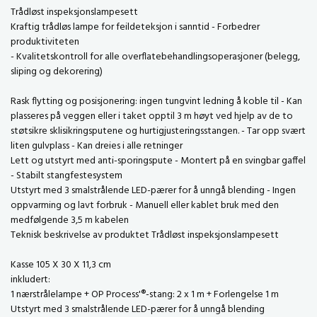
Trådløst inspeksjonslampesett
Kraftig trådløs lampe for feildeteksjon i sanntid - Forbedrer
produktiviteten
- Kvalitetskontroll for alle overflatebehandlingsoperasjoner (belegg,
sliping og dekorering)
Rask flytting og posisjonering: ingen tungvint ledning å koble til - Kan
plasseres på veggen eller i taket opptil 3 m høyt ved hjelp av de to
støtsikre sklisikringsputene og hurtigjusteringsstangen. - Tar opp svært
liten gulvplass - Kan dreies i alle retninger
Lett og utstyrt med anti-sporingspute - Montert på en svingbar gaffel
- Stabilt stangfestesystem
Utstyrt med 3 smalstrålende LED-pærer for å unngå blending - Ingen
oppvarming og lavt forbruk - Manuell eller kablet bruk med den
medfølgende 3,5 m kabelen
Teknisk beskrivelse av produktet Trådløst inspeksjonslampesett
Kasse 105 X 30 X 11,3 cm
inkludert:
1 nærstrålelampe + OP Process'®-stang: 2 x 1 m + Forlengelse 1 m
Utstyrt med 3 smalstrålende LED-pærer for å unngå blending