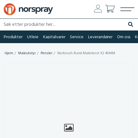
Søk etter produkter her...
Søk
Produkter
Utleie
Kapitalvarer
Service
Leverandører
Om oss
K
Hjem
Maleutstyr
Pensler
Norbrush Rund Malerkost X2 40MM