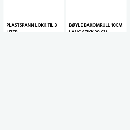
PLASTSPANN LOKK TIL 3
BØYLE BAKOMRULL 10CM
LITER
LANG STIKK 39 CM
# 1003458
# 1004534
eks. mva.
eks. mva.
YouTube
LinkedIn