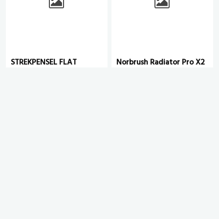
STREKPENSEL FLAT
Norbrush Radiator Pro X2
M/LANGT TRESKAFT Ø 12
25mm
# 1004625
# 1004698
eks. mva.
eks. mva.