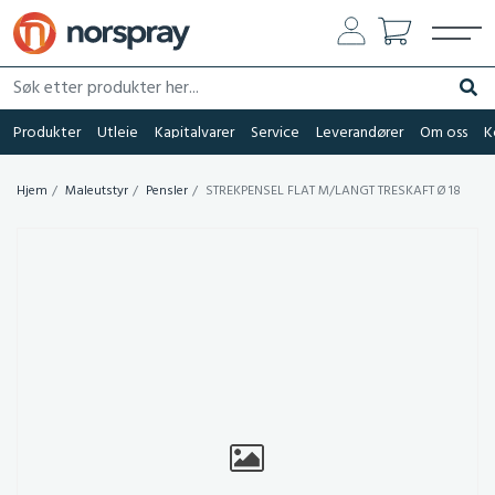
Søk etter produkter her...
Søk
Produkter
Utleie
Kapitalvarer
Service
Leverandører
Om oss
K
Hjem
Maleutstyr
Pensler
STREKPENSEL FLAT M/LANGT TRESKAFT Ø 18