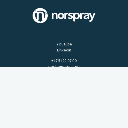
YouTube
LinkedIn
+47 51 22 07 00
post@norspray.no
NORSPRAY AS
Torneroseveien 4, 4315 Sandnes, Norway
Generelle leiebetingelser
Salgsbetingelser
Katalog
Returskjema reklamasjon for produkter og varer
Ansvarlighetsrapport for Åpenhetsloven
ISO 9001
Kvalitet og miljø