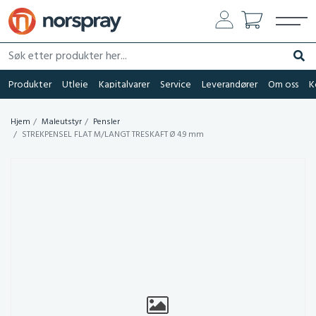
Søk etter produkter her...
Søk
Produkter
Utleie
Kapitalvarer
Service
Leverandører
Om oss
K
Hjem
Maleutstyr
Pensler
STREKPENSEL FLAT M/LANGT TRESKAFT Ø 4.9 mm