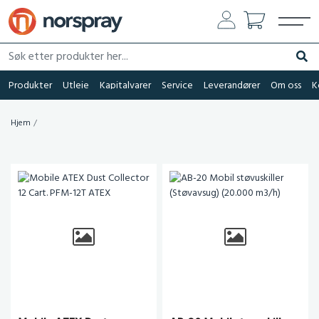
Søk etter produkter her...
Søk
Produkter
Utleie
Kapitalvarer
Service
Leverandører
Om oss
K
Hjem