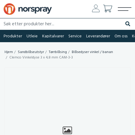
Søk etter produkter her...
Søk
Produkter
Utleie
Kapitalvarer
Service
Leverandører
Om oss
K
Hjem
Sandblåseutstyr
Tørrblåsing
Blåsedyser vinkel / banan
Clemco Vinkeldyse 3 x 4,8 mm CAM-3-3