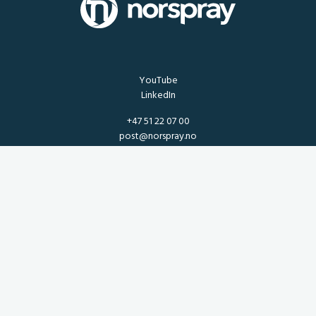
YouTube
LinkedIn
+47 51 22 07 00
post@norspray.no
NORSPRAY AS
Torneroseveien 4, 4315 Sandnes, Norway
Generelle leiebetingelser
Salgsbetingelser
Katalog
Returskjema reklamasjon for produkter og varer
Ansvarlighetsrapport for Åpenhetsloven
ISO 9001
Kvalitet og miljø
Varsling