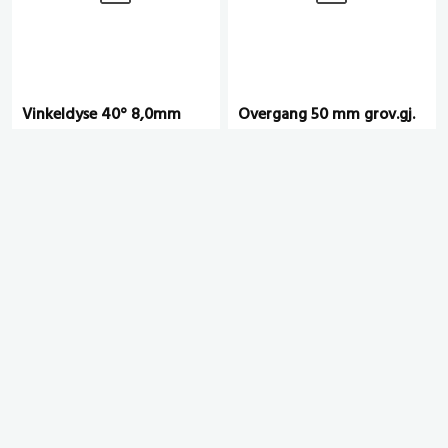
Vinkeldyse 40° 8,0mm
Overgang 50 mm grov.gj.
utv x R 3/4" innv
# 1001187
# 1009604
eks. mva.
eks. mva.
YouTube