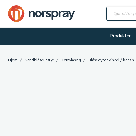
Søk etter produ
Produkter
Hjem
Sandblåseutstyr
Tørrblåsing
Blåsedyser vinkel / banan