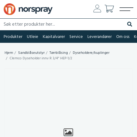
Søk etter produkter her...
Søk
Produkter
Utleie
Kapitalvarer
Service
Leverandører
Om oss
K
Hjem
Sandblåseutstyr
Tørrblåsing
Dyseholdere/kuplinger
Clemco Dyseholder innv R 3/4" HEP-1/2