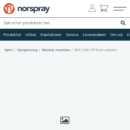
Søk etter produkter her...
Søk
Produkter
Utleie
Kapitalvarer
Service
Leverandører
Om oss
K
Hjem
Slyngrensing
Blastrac maskiner
BDC-1330 LPP Dust collector