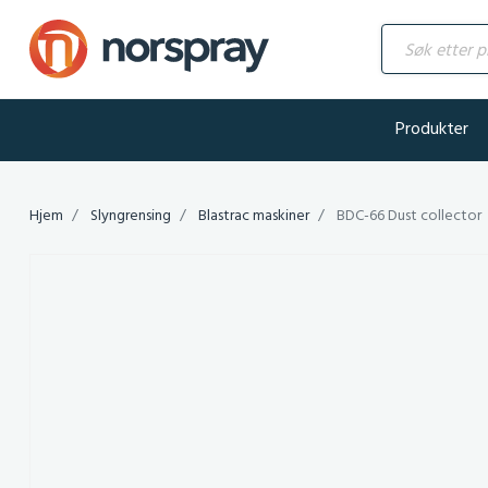
Søk etter produ
Produkter
Hjem
Slyngrensing
Blastrac maskiner
BDC-66 Dust collector