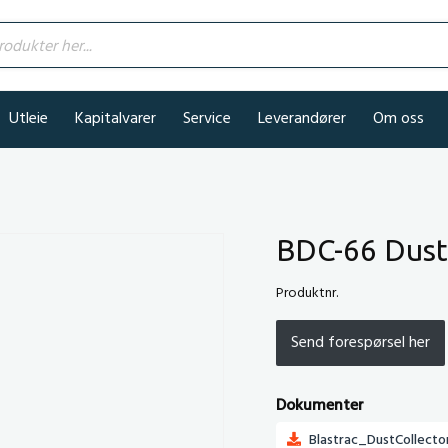
kter her...
Utleie
Kapitalvarer
Service
Leverandører
Om oss
BDC-66 Dust 
Produktnr.
Send forespørsel her
Dokumenter
Blastrac_DustCollect