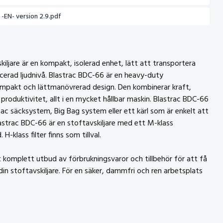
-EN- version 2.9.pdf
iljare är en kompakt, isolerad enhet, lätt att transportera
ucerad ljudnivå. Blastrac BDC-66 är en heavy-duty
ompakt och lättmanövrerad design. Den kombinerar kraft,
 produktivitet, allt i en mycket hållbar maskin. Blastrac BDC-66
c säcksystem, Big Bag system eller ett kärl som är enkelt att
strac BDC-66 är en stoftavskiljare med ett M-klass
H-klass filter finns som tillval.
t komplett utbud av förbrukningsvaror och tillbehör för att få
din stoftavskiljare. För en säker, dammfri och ren arbetsplats