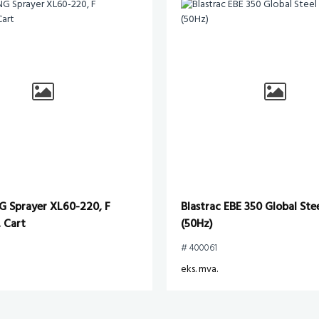
G Sprayer XL60-220, F
Blastrac EBE 350 Global Stee
 Cart
(50Hz)
# 400061
eks. mva.