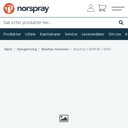
Søk etter produkter her...
Søk
Produkter
Utleie
Kapitalvarer
Service
Leverandører
Om oss
K
Hjem
Slyngrensing
Blastrac maskiner
Blastrac 1-8DPF40 / 50Hz