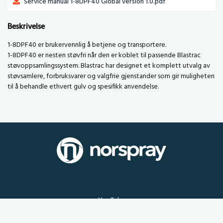
Service manual 1-8DPF40 Global version 1.0.pdf
Beskrivelse
1-8DPF40 er brukervennlig å betjene og transportere.
1-8DPF40 er nesten støvfri når den er koblet til passende Blastrac
støvoppsamlingssystem. Blastrac har designet et komplett utvalg av
støvsamlere, forbruksvarer og valgfrie gjenstander som gir muligheten
til å behandle ethvert gulv og spesifikk anvendelse.
YouTube
LinkedIn