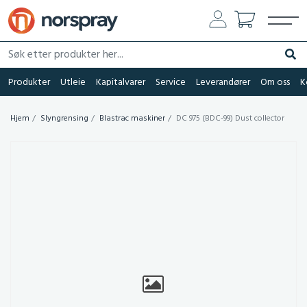
Søk etter produkter her...
Søk
Produkter
Utleie
Kapitalvarer
Service
Leverandører
Om oss
K
Hjem
Slyngrensing
Blastrac maskiner
DC 975 (BDC-99) Dust collector