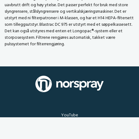
uavbrutt drift og høy ytelse. Det passer perfekt for bruk med store
slyngrensere, stålslyngrensere og vertikalskjæringsmaskiner. Det er
utstyrt med ni filterpatroner i M-klassen, og har et H14 HEPA-filtersett
som tilleggsutstyr. Blastrac DC 975 er utstyrt med et søppelkassesett.
Det kan også utstyres med enten et Longopac®-system eller et
storposesystem. Filtrene rengjøres automatisk, takket være
pulssystemet for filterrengjøring.
YouTube
LinkedIn
+47 51 22 07 00