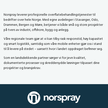
Norspray leverer profesjonelle overflatebehandlingstjenester til
bedrifter over hele Norge. Med egne avdelinger i Stavanger, Oslo,
Drammen, Bergen og Møre, betjener vi både små og store prosjekter
på tvers av industri, offshore, bygg og anlegg.
Våre regionale team gjør at vi kan tilby rask responstid, høy kapasitet
og smart logistikk, samtidig som våre mobile enheter gjør oss i stand
til å levere på stedet – uansett hvor i landet oppdraget befinner seg.
Som en landsdekkende partner sørger vi for jevn kvalitet,
dokumenterte prosesser og skreddersydde løsninger tilpasset dine
prosjekter og bransjekrav.