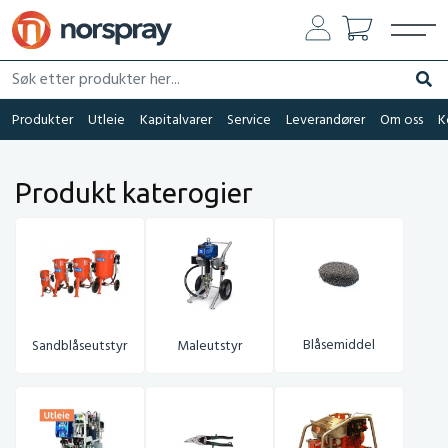
Søk etter produkter her...
Søk
Produkter
Utleie
Kapitalvarer
Service
Leverandører
Om oss
K
Produkt katerogier
Blåsemiddel
Sandblåseutstyr
Maleutstyr