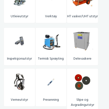
Utleieutstyr
Verktøy
HT vasker/UHT utstyr
Inspeksjonsutstyr
Termisk Sprøyting
Delevaskere
Verneutstyr
Presenning
S
lipe og
Avgradingutstyr