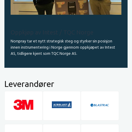
Oppkjøp av Intest / TQC Norge
Norspray tar et nytt strategisk steg og styrker sin posisjon
innen instrumentering i Norge gjennom oppkjøpet av Intest
AS, tidligere kjent som TQC Norge AS.
Leverandører