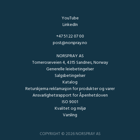
YouTube
LinkedIn
+47 51 22 07 00
post@norspray.no
NORSPRAY AS
Torneroseveien 4, 4315 Sandnes, Norway
Generelle leiebetingelser
Salgsbetingelser
Katalog
Returskjema reklamasjon for produkter og varer
Ansvarlighetsrapport for Åpenhetsloven
ISO 9001
Kvalitet og miljø
Varsling
COPYRIGHT © 2026 NORSPRAY AS