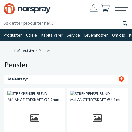
Søk etter produkter her...
Søk
Produkter
Utleie
Kapitalvarer
Service
Leverandører
Om oss
K
Hjem
Maleutstyr
Pensler
Pensler
Maleutstyr