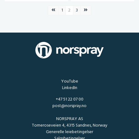
Forrige side
Neste side
1
2
3
YouTube
LinkedIn
+47 51 22 07 00
post@norspray.no
NORSPRAY AS
Torneroseveien 4, 4315 Sandnes, Norway
Generelle leiebetingelser
Salgsbetingelser