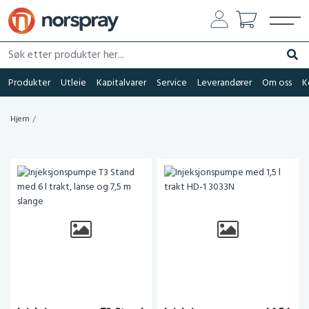
Søk etter produkter her...
Søk
Produkter
Utleie
Kapitalvarer
Service
Leverandører
Om oss
K
Hjem