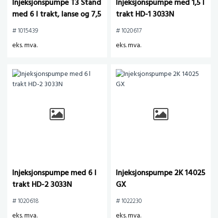
Injeksjonspumpe T3 Stand
Injeksjonspumpe med 1,5 l
med 6 l trakt, lanse og 7,5
trakt HD-1 3033N
m slange
# 1015439
# 1020617
eks. mva.
eks. mva.
Injeksjonspumpe med 6 l
Injeksjonspumpe 2K 14025
trakt HD-2 3033N
GX
# 1020618
# 1022230
eks. mva.
eks. mva.