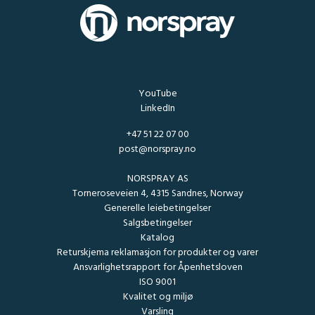
YouTube
LinkedIn
+47 51 22 07 00
post@norspray.no
NORSPRAY AS
Torneroseveien 4, 4315 Sandnes, Norway
Generelle leiebetingelser
Salgsbetingelser
Katalog
Returskjema reklamasjon for produkter og varer
Ansvarlighetsrapport for Åpenhetsloven
ISO 9001
Kvalitet og miljø
Varsling