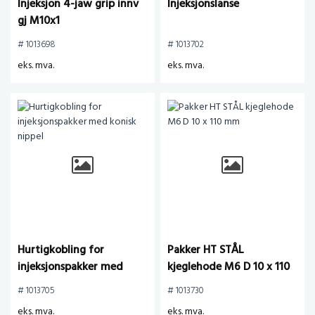
Injeksjon 4-jaw grip innv
Injeksjonslanse
gj M10x1
# 1013698
# 1013702
eks. mva.
eks. mva.
Hurtigkobling for
Pakker HT STÅL
injeksjonspakker med
kjeglehode M6 D 10 x 110
konisk nippel
mm
# 1013705
# 1013730
eks. mva.
eks. mva.