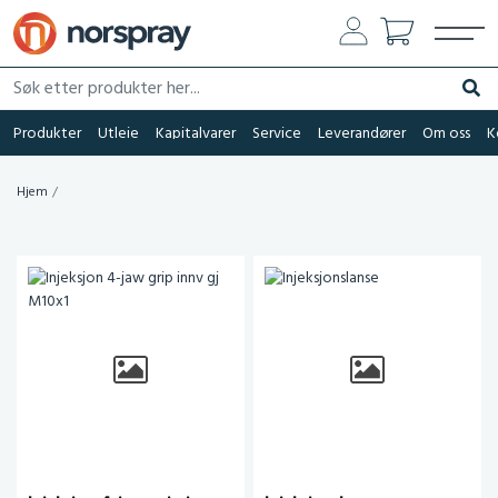
Søk etter produkter her...
Søk
Produkter
Utleie
Kapitalvarer
Service
Leverandører
Om oss
K
Hjem