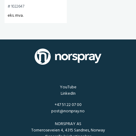
# 1022647
eks. mva.
YouTube
LinkedIn
+47 51 22 07 00
post@norspray.no
NORSPRAY AS
Torneroseveien 4, 4315 Sandnes, Norway