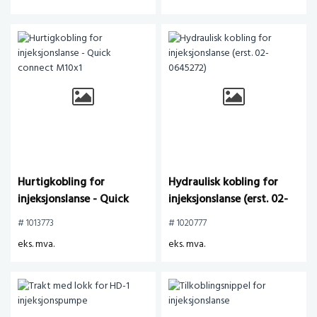
Hurtigkobling for
Hydraulisk kobling for
injeksjonslanse - Quick
injeksjonslanse (erst. 02-
connect M10x1
0645272)
# 1013773
# 1020777
eks. mva.
eks. mva.