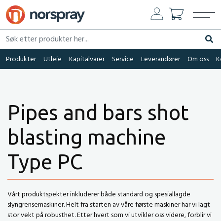
Søk etter produkter her...
Søk
Produkter
Utleie
Kapitalvarer
Service
Leverandører
Om oss
K
Pipes and bars shot
blasting machine
Type PC
Vårt produktspekter inkluderer både standard og spesiallagde
slyngrensemaskiner. Helt fra starten av våre første maskiner har vi lagt
stor vekt på robusthet. Etter hvert som vi utvikler oss videre, forblir vi