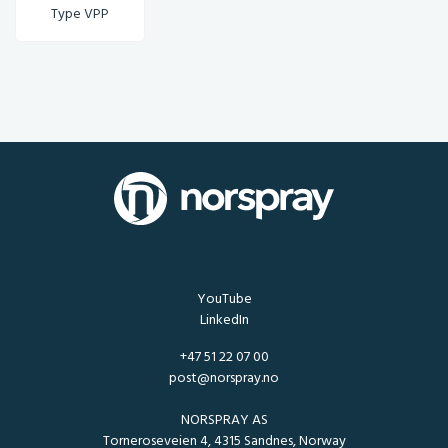
Type VPP
YouTube
LinkedIn
+47 51 22 07 00
post@norspray.no
NORSPRAY AS
Torneroseveien 4, 4315 Sandnes, Norway