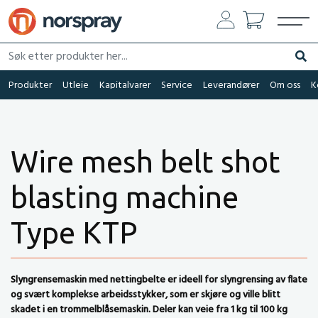
Søk etter produkter her...
Søk
Produkter
Utleie
Kapitalvarer
Service
Leverandører
Om oss
K
Wire mesh belt shot
blasting machine
Type KTP
Slyngrensemaskin med nettingbelte er ideell for slyngrensing av flate
og svært komplekse arbeidsstykker, som er skjøre og ville blitt
skadet i en trommelblåsemaskin. Deler kan veie fra 1 kg til 100 kg