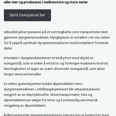
eller mer og produseres i mellomstore og store serier.
Send forespørsel her
Arbeidsstykker plasseres på et nettingbelte som transporterer dem
gjennom slyngrensemaskinen. Slynghjulene er installert i en viss vinkel
for å oppnå optimale slyngrenseresultater med komplekst formede
deler.
Interiøret i slyngrenskammeret er beskyttet med skjold av
manganstål, som er enkle å erstatte og forlenger maskinens levetid.
Nettingbeltet er laget av svært slitesterkt manganstål, som sikrer
lengre serviceintervaller.
En rekke gummiskjermer holder slipemiddelet inne i
slyngrensemaskinen. I utblåsingskammeret blir arbeidsstykkene
rengjort av en høytrykksvifte. Skruetransportører, heis og
slipemiddelrenser sørger for retur og kontinuerlig automatisk
rengjøring av slipemiddelet.
Rulletransportør-slyngrensemaskinens robuste hus er beskyttet med