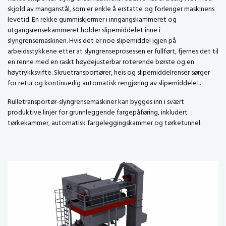
skjold av manganstål, som er enkle å erstatte og forlenger maskinens
levetid. En rekke gummiskjermer i inngangskammeret og
utgangsrensekammeret holder slipemiddelet inne i
slyngrensemaskinen. Hvis det er noe slipemiddel igjen på
arbeidsstykkene etter at slyngrenseprosessen er fullført, fjernes det til
en renne med en raskt høydejusterbar roterende børste og en
høytrykksvifte. Skruetransportører, heis og slipemiddelrenser sørger
for retur og kontinuerlig automatisk rengjøring av slipemiddelet.
Rulletransportør-slyngrensemaskiner kan bygges inn i svært
produktive linjer for grunnleggende fargepåføring, inkludert
tørkekammer, automatisk fargeleggingskammer og tørketunnel.