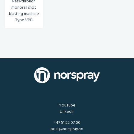
Pass-through
monorail shot
blasting machine
Type VPP
YouTube
LinkedIn
+47 51 22 07 00
post@norspray.no