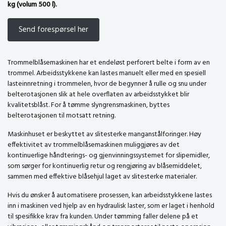
kg (volum 500 l).
Send forespørsel her
Trommelblåsemaskinen har et endeløst perforert belte i form av en
trommel. Arbeidsstykkene kan lastes manuelt eller med en spesiell
lasteinnretning i trommelen, hvor de begynner å rulle og snu under
belterotasjonen slik at hele overflaten av arbeidsstykket blir
kvalitetsblåst. For å tømme slyngrensmaskinen, byttes
belterotasjonen til motsatt retning.
Maskinhuset er beskyttet av slitesterke manganstålforinger. Høy
effektivitet av trommelblåsemaskinen muliggjøres av det
kontinuerlige håndterings- og gjenvinningssystemet for slipemidler,
som sørger for kontinuerlig retur og rengjøring av blåsemiddelet,
sammen med effektive blåsehjul laget av slitesterke materialer.
Hvis du ønsker å automatisere prosessen, kan arbeidsstykkene lastes
inn i maskinen ved hjelp av en hydraulisk laster, som er laget i henhold
til spesifikke krav fra kunden. Under tømming faller delene på et