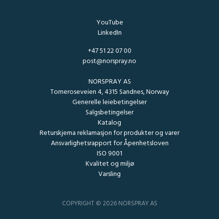
YouTube
LinkedIn
+47 51 22 07 00
post@norspray.no
NORSPRAY AS
Torneroseveien 4, 4315 Sandnes, Norway
Generelle leiebetingelser
Salgsbetingelser
Katalog
Returskjema reklamasjon for produkter og varer
Ansvarlighetsrapport for Åpenhetsloven
ISO 9001
Kvalitet og miljø
Varsling
COPYRIGHT © 2026 NORSPRAY AS