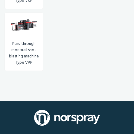
Type VKP
Pass-through
monorail shot
blasting machine
Type VPP