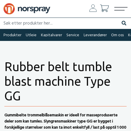
Søk etter produkter her...
Søk
Produkter
Utleie
Kapitalvarer
Service
Leverandører
Om oss
K
Rubber belt tumble
blast machine Type
GG
Gummibelte trommelblåsemaskin er ideell for masseproduserte
deler som kan tumles. Slyngrensmaskiner type GG er bygget i
forskjellige størrelser som kan ta imot enkeltfyll / last på opptil 1 000